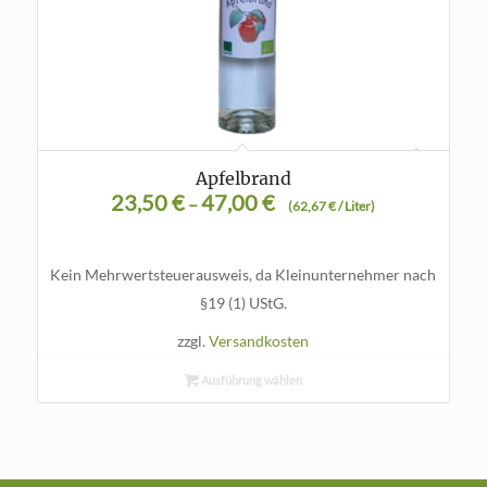
Apfelbrand
23,50
€
47,00
€
–
(
62,67
€
/
Liter
)
Kein Mehrwertsteuerausweis, da Kleinunternehmer nach
§19 (1) UStG.
zzgl.
Versandkosten
Ausführung wählen