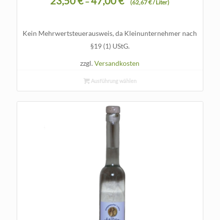
23,50
€
47,00
€
–
(
62,67
€
/
Liter
)
Kein Mehrwertsteuerausweis, da Kleinunternehmer nach
§19 (1) UStG.
zzgl.
Versandkosten
Ausführung wählen